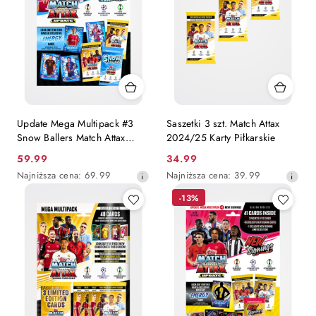
Update Mega Multipack #3
Saszetki 3 szt. Match Attax
Snow Ballers Match Attax
2024/25 Karty Piłkarskie
2024/25
Cena
Cena
59.99
34.99
promocyjna:
Najniższa
promocyjna:
Najniższa
Najniższa cena:
69.99
Najniższa cena:
39.99
cena
cena
-13%
z
z
30
30
dni
dni
przed
przed
obniżką
obniżką