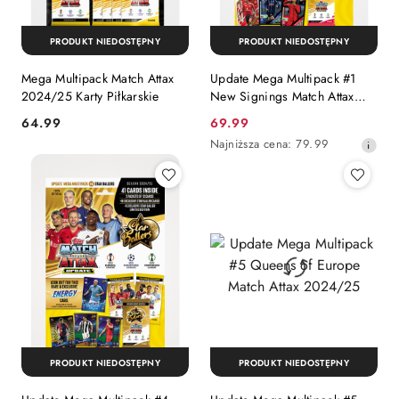
PRODUKT NIEDOSTĘPNY
PRODUKT NIEDOSTĘPNY
Mega Multipack Match Attax
Update Mega Multipack #1
2024/25 Karty Piłkarskie
New Signings Match Attax
2024/25
Cena:
Cena
64.99
69.99
promocyjna:
Najniższa
Najniższa cena:
79.99
cena
z
30
dni
przed
obniżką
PRODUKT NIEDOSTĘPNY
PRODUKT NIEDOSTĘPNY