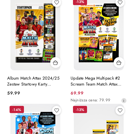
-13%
Album Match Attax 2024/25
Update Mega Multipack #2
Zestaw Startowy Karty
Scream Team Match Attax
Piłkarskie
2024/25
Cena:
Cena
59.99
69.99
promocyjna:
Najniższa
Najniższa cena:
79.99
cena
-14%
-13%
z
30
dni
przed
obniżką