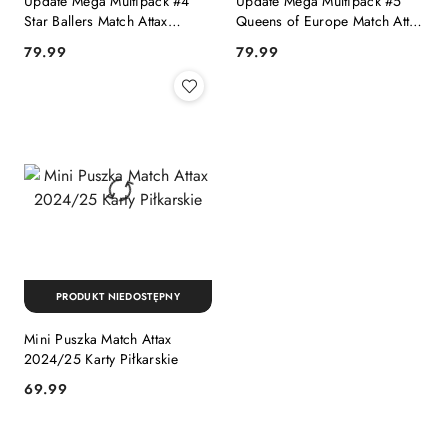
Update Mega Multipack #4
Update Mega Multipack #5
Star Ballers Match Attax
Queens of Europe Match Attax
2024/25
2024/25
Cena:
Cena:
79.99
79.99
PRODUKT NIEDOSTĘPNY
Mini Puszka Match Attax
2024/25 Karty Piłkarskie
Cena:
69.99