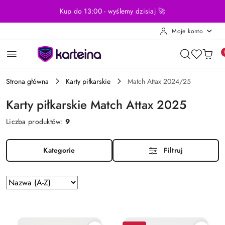
Przejdź do treści głównej
Przejdź do wyszukiwarki
Przejdź do moje konto
Przejdź do menu głównego
Przejdź do stopki
Kup do 13:00 - wyślemy dzisiaj 🚀
Moje konto
Strona główna
Karty piłkarskie
Match Attax 2024/25
Karty piłkarskie Match Attax 2025
Liczba produktów:
9
Kategorie
Filtruj
Sortuj
według