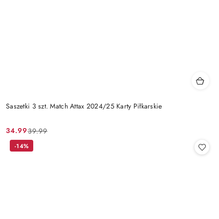
Saszetki 3 szt. Match Attax 2024/25 Karty Piłkarskie
34.99
39.99
Cena
Cena
promocyjna:
przed
-14%
promocją: