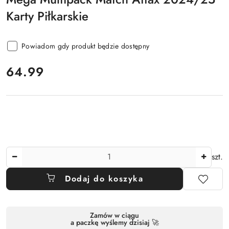
Karty Piłkarskie
Powiadom gdy produkt będzie dostępny
cena:
64.99
Ilość
szt.
Dodaj do koszyka
Dostępność
Zamów w ciągu
a paczkę wyślemy dzisiaj 🚀
i