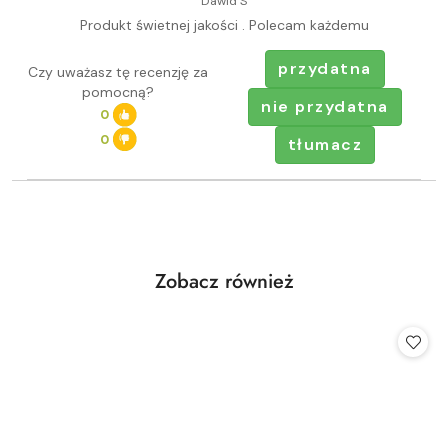
Dawid S
Produkt świetnej jakości . Polecam każdemu
przydatna
Czy uważasz tę recenzję za
pomocną?
nie przydatna
0
0
tłumacz
Produkty
Zobacz również
Pomiń karuzelę produktów
o
statusie: