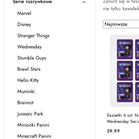
Zanurz się w fas
Serie rozrywkowe
nie tylko kawałe
Marvel
Zastosowano
Sortuj
Disney
według
sortowanie:
Stranger Things
Najnowsze.
Wednesday
Stumble Guys
Brawl Stars
Hello Kitty
Muminki
Brainrot
DODAJ DO
Jurassic Park
Saszetki 6 szt. N
Wednesday Seria
Minionki Panini
39.99
Cena:
Minecraft Panini