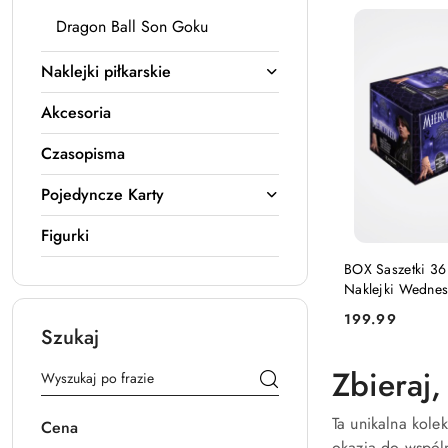
Dragon Ball Son Goku
Naklejki piłkarskie
Akcesoria
Czasopisma
Pojedyncze Karty
Figurki
PRODUKT NIE
BOX Saszetki 36 
Naklejki Wednes
Panini
199.99
Cena:
Szukaj
Zbieraj
Ta unikalna kole
Cena
okazja do wspóln