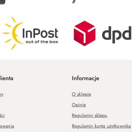
ienta
Informacje
wy
O sklepie
Opinie
ści
Regulamin sklepu
kowania
Regulamin konta użytkownika