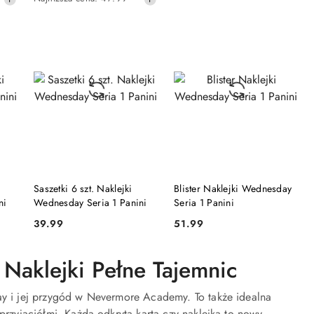
promocyjna:
cena
z
30
dni
przed
obniżką
NY
PRODUKT NIEDOSTĘPNY
PRODUKT NIEDOSTĘPNY
Saszetki 6 szt. Naklejki
Blister Naklejki Wednesday
ni
Wednesday Seria 1 Panini
Seria 1 Panini
39.99
51.99
Cena:
Cena:
 Naklejki Pełne Tajemnic
day i jej przygód w Nevermore Academy. To także idealna
przyjaciółmi. Każda odkryta karta czy naklejka to nowy