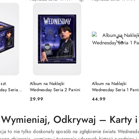
promocyjna:
promocyjna:
cena
cena
z
z
30
30
dni
dni
przed
przed
obniżką
obniżką
DOSTĘPNY
PRODUKT NIEDOSTĘPNY
PRODUKT NIEDOSTĘP
szt.
Album na Naklejki
Album na Naklejki
day Seria 2
Wednesday Seria 2 Panini
Wednesday Seria 1 Pani
29.99
44.99
Cena:
Cena:
, Wymieniaj, Odkrywaj – Karty i
kcja to nie tylko doskonały sposób na zgłębienie świata Wednes
ego zbierania, wymiany i tworzenia własnych historii z rodziną i 