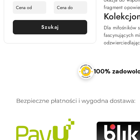
fragment opowieś
Kolekcjon
Szukaj
Dla miłośników s
fascynujących m
odzwierciedlając
100% zadowolo