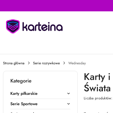
Przejdź do treści głównej
Przejdź do wyszukiwarki
Przejdź do moje konto
Przejdź do menu głównego
Przejdź do stopki
Strona główna
Serie rozrywkowe
Wednesday
Karty 
Kategorie
Świata
Karty piłkarskie
Liczba produktów
Serie Sportowe