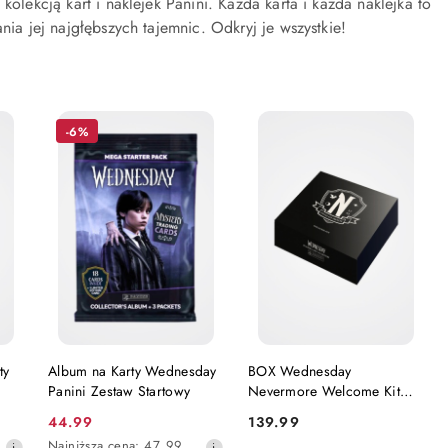
olekcją kart i naklejek Panini. Każda karta i każda naklejka to
nia jej najgłębszych tajemnic. Odkryj je wszystkie!
-6%
KA
DODAJ DO KOSZYKA
DODAJ DO KOSZYKA
ty
Album na Karty Wednesday
BOX Wednesday
Panini Zestaw Startowy
Nevermore Welcome Kit
Panini
44.99
139.99
Cena
Cena:
Najniższa
Najniższa cena:
47.99