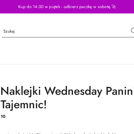
Kup do 14:30 w piątek - odbierz paczkę w sobotę 🚀
i Naklejki Wednesday Pani
 Tajemnic!
:
10