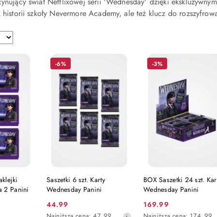
cynujący świat Netflixowej serii 'Wednesday' dzięki ekskluzywnym k
k historii szkoły Nevermore Academy, ale też klucz do rozszyfrowa
-6%
-3%
 KOSZYKA
DODAJ DO KOSZYKA
DODAJ DO KOSZY
aklejki
Saszetki 6 szt. Karty
BOX Saszetki 24 szt. Kar
 2 Panini
Wednesday Panini
Wednesday Panini
44.99
169.99
Cena
Cena
Najniższa
Najniższa
Najniższa cena:
47.99
Najniższa cena:
174.99