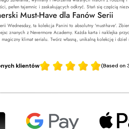
ci, pełen tajemnic i zaskakujących odkryć. Stań się częścią n
erski Must-Have dla Fanów Serii
erii Wednesday, ta kolekcja Panini to absolutny 'must-have'. Zbie
iejsc znanych z Nevermore Academy. Każda karta i naklejka prz
 magiczny klimat serialu. Twórz własną, unikalną kolekcję i dziel 
nych klientów
(Based on 