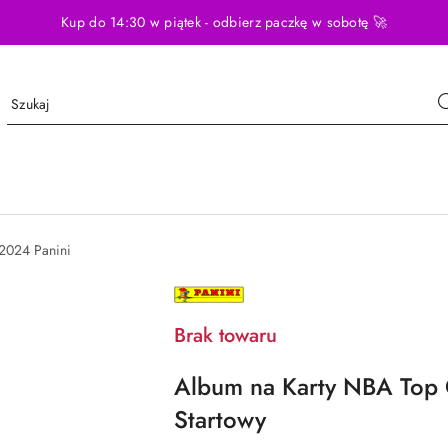
Kup do 14:30 w piątek - odbierz paczkę w sobotę 🚀
2024 Panini
NAZWA
PRODUCENTA:
PANINI
Brak towaru
Album na Karty NBA Top 
Startowy