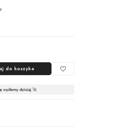
y
aj do koszyka
ę wyślemy dzisiaj 🚀