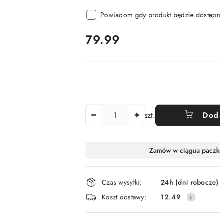
Powiadom gdy produkt będzie dostępn
cena:
79.99
Ilość
szt.
Dod
Dostępność
Zamów w ciągu
a paczk
i
dostawa
Czas wysyłki:
24h (dni robocze)
Koszt dostawy:
12.49