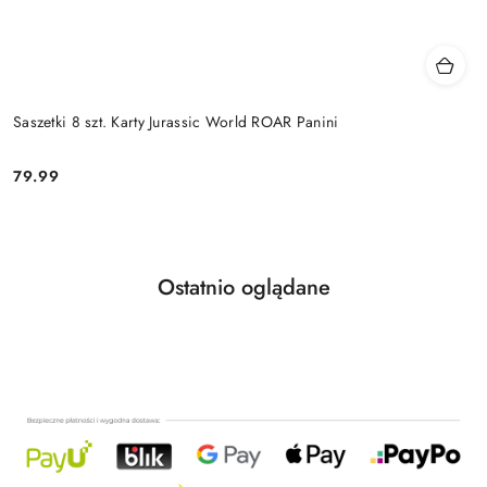
Saszetki 8 szt. Karty Jurassic World ROAR Panini
79.99
Cena:
Produkty
Ostatnio oglądane
Pomiń karuzelę produktów
o
statusie: