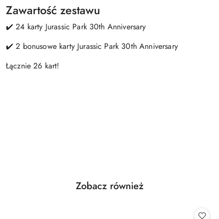
Zawartość zestawu
✔️ 24 karty Jurassic Park 30th Anniversary
✔️ 2 bonusowe karty Jurassic Park 30th Anniversary
Łącznie 26 kart!
Produkty
Zobacz również
Pomiń karuzelę produktów
o
statusie: