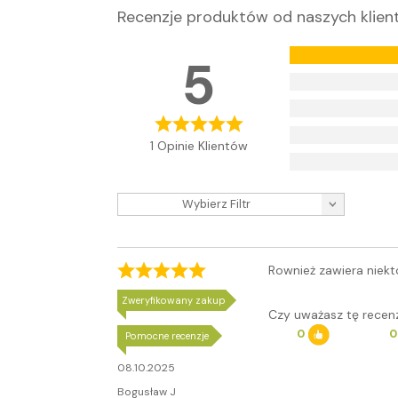
Recenzje produktów od naszych klie
5
1 Opinie Klientów
Wybierz Filtr
Rownież zawiera niektó
Zweryfikowany zakup
Czy uważasz tę rece
0
0
Pomocne recenzje
08.10.2025
Bogusław J