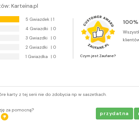
ntów
: Karteina.pl
5 Gwiazdek
| 1
100% 
4 Gwiazdki
| 0
Wszystk
3 Gwiazdki
| 0
klientó
2 Gwiazdki
| 0
Czym jest Zaufane?
1 Gwiazdka
| 0
Czym jest Zaufane.pl?
re karty z tej serii nie do zdobycia np w saszetkach.
Jak wyświetlana jest recenzja?
nzję za pomocną?
przydatna