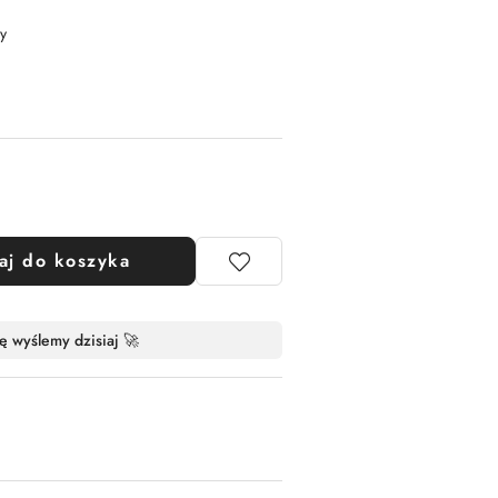
y
aj do koszyka
ę wyślemy dzisiaj 🚀