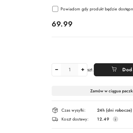
Powiadom gdy produkt będzie dostępn
cena:
69.99
Ilość
szt.
Dod
Dostępność
Zamów w ciągu
a paczk
i
dostawa
Czas wysyłki:
24h (dni robocze)
Koszt dostawy:
12.49