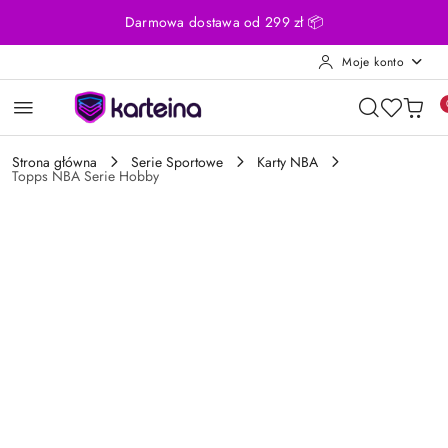
Przejdź do treści głównej
Przejdź do wyszukiwarki
Przejdź do moje konto
Przejdź do menu głównego
Przejdź do opisu produktu
Przejdź do stopki
Darmowa dostawa od 299 zł 📦
Moje konto
Strona główna
Serie Sportowe
Karty NBA
Topps NBA Serie Hobby