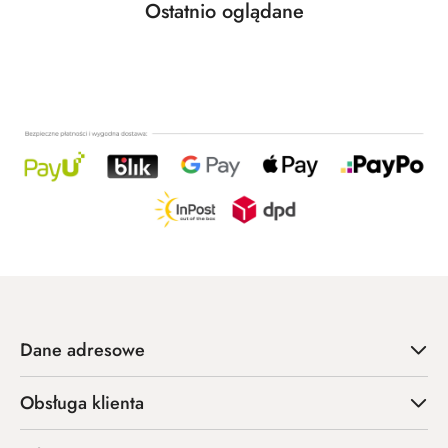
Produkty
Ostatnio oglądane
Pomiń karuzelę produktów
o
statusie:
Dane adresowe
Obsługa klienta