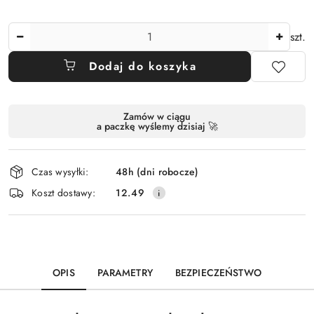
Ilość
szt.
Dodaj do koszyka
Dostępność
Zamów w ciągu
a paczkę wyślemy dzisiaj 🚀
i
dostawa
Czas wysyłki:
48h (dni robocze)
Koszt dostawy:
12.49
OPIS
PARAMETRY
BEZPIECZEŃSTWO