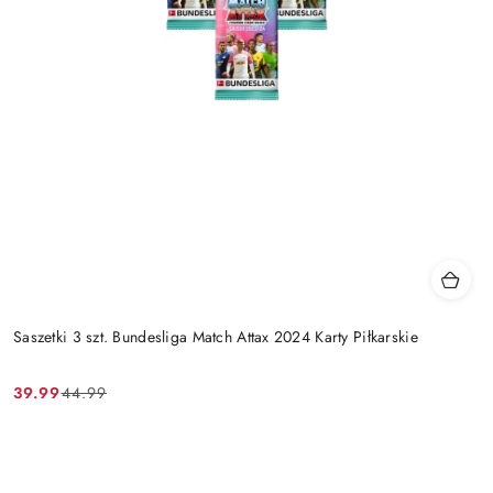
Saszetki 3 szt. Bundesliga Match Attax 2024 Karty Piłkarskie
39.99
44.99
Cena
Cena
promocyjna:
przed
promocją: