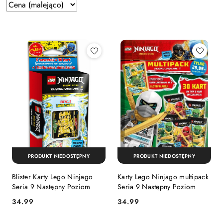
Zastosowano
Sortuj
według
sortowanie:
Cena
(malejąco).
PRODUKT NIEDOSTĘPNY
PRODUKT NIEDOSTĘPNY
Blister Karty Lego Ninjago
Karty Lego Ninjago multipack
Seria 9 Następny Poziom
Seria 9 Następny Poziom
Cena:
Cena:
34.99
34.99