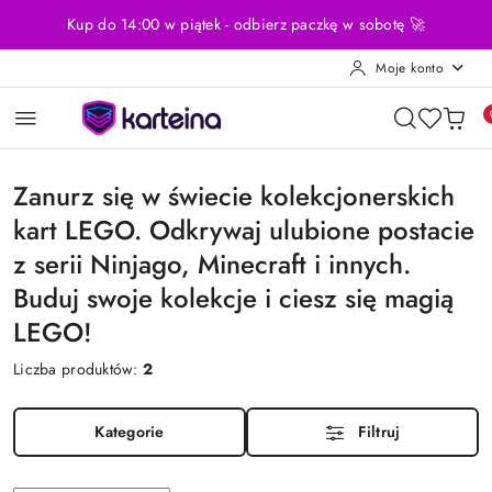
Przejdź do treści głównej
Przejdź do wyszukiwarki
Przejdź do moje konto
Przejdź do menu głównego
Przejdź do stopki
Kup do 14:00 w piątek - odbierz paczkę w sobotę 🚀
Moje konto
Zanurz się w świecie kolekcjonerskich
kart LEGO. Odkrywaj ulubione postacie
z serii Ninjago, Minecraft i innych.
Buduj swoje kolekcje i ciesz się magią
LEGO!
Liczba produktów:
2
Kategorie
Filtruj