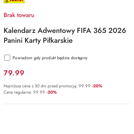
PRODUCENTA:
PANINI
Brak towaru
Kalendarz Adwentowy FIFA 365 2026
Panini Karty Piłkarskie
Powiadom gdy produkt będzie dostępny
Cena:
79.99
Rabat:
Najniższa cena z 30 dni przed promocją:
99.99
-20%
Rabat:
Cena regularna:
99.99
-20%