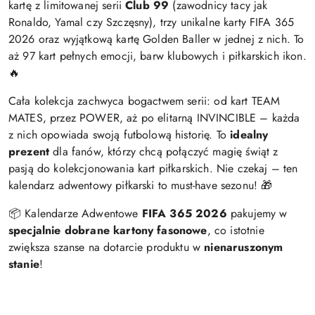
kartę z limitowanej serii
Club 99
(zawodnicy tacy jak
Ronaldo, Yamal czy Szczęsny), trzy unikalne karty FIFA 365
2026 oraz wyjątkową kartę Golden Baller w jednej z nich. To
aż 97 kart pełnych emocji, barw klubowych i piłkarskich ikon.
🔥
Cała kolekcja zachwyca bogactwem serii: od kart TEAM
MATES, przez POWER, aż po elitarną INVINCIBLE – każda
z nich opowiada swoją futbolową historię. To
idealny
prezent
dla fanów, którzy chcą połączyć magię świąt z
pasją do kolekcjonowania kart piłkarskich. Nie czekaj – ten
kalendarz adwentowy piłkarski to must-have sezonu! 🎁
📦 Kalendarze Adwentowe
FIFA 365
2026
pakujemy w
specjalnie dobrane kartony fasonowe
, co istotnie
zwiększa szanse na dotarcie produktu w
nienaruszonym
stanie
!