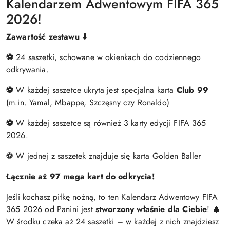
Kalendarzem Adwentowym FIFA 365
2026!
Zawartość zestawu ⬇️
⚽
24 saszetki, schowane w okienkach do codziennego
odkrywania.
⚽
W każdej saszetce ukryta jest specjalna karta
Club 99
(m.in. Yamal, Mbappe, Szczęsny czy Ronaldo)
⚽
W każdej saszetce są również 3 karty edycji FIFA 365
2026.
⚽ W jednej z saszetek znajduje się karta Golden Baller
Łącznie aż 97 mega kart do odkrycia!
Jeśli kochasz piłkę nożną, to ten Kalendarz Adwentowy FIFA
365 2026 od Panini jest
stworzony właśnie dla Ciebie
! 🎄
W środku czeka aż 24 saszetki – w każdej z nich znajdziesz