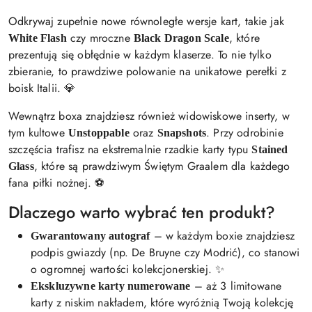
Odkrywaj zupełnie nowe równoległe wersje kart, takie jak
czy mroczne
, które
White Flash
Black Dragon Scale
prezentują się obłędnie w każdym klaserze. To nie tylko
zbieranie, to prawdziwe polowanie na unikatowe perełki z
boisk Italii. 💎
Wewnątrz boxa znajdziesz również widowiskowe inserty, w
tym kultowe
oraz
. Przy odrobinie
Unstoppable
Snapshots
szczęścia trafisz na ekstremalnie rzadkie karty typu
Stained
, które są prawdziwym Świętym Graalem dla każdego
Glass
fana piłki nożnej. ⚽
Dlaczego warto wybrać ten produkt?
– w każdym boxie znajdziesz
Gwarantowany autograf
podpis gwiazdy (np. De Bruyne czy Modrić), co stanowi
o ogromnej wartości kolekcjonerskiej. ✨
– aż 3 limitowane
Ekskluzywne karty numerowane
karty z niskim nakładem, które wyróżnią Twoją kolekcję