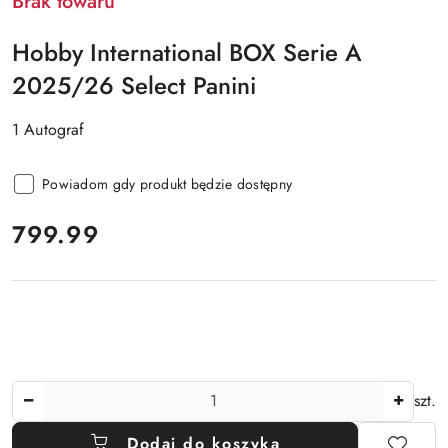
Brak towaru
Hobby International BOX Serie A
2025/26 Select Panini
1 Autograf
Powiadom gdy produkt będzie dostępny
cena:
799.99
Ilość
szt.
Dodaj do koszyka