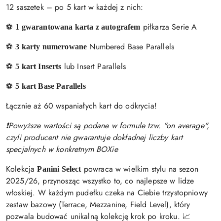
12 saszetek – po 5 kart w każdej z nich:
⚽
piłkarza Serie A
1 gwarantowana karta z autografem
⚽
Numbered Base Parallels
3 karty numerowane
⚽
lub Insert Parallels
5 kart Inserts
⚽
5 kart Base Parallels
Łącznie aż 60 wspaniałych kart do odkrycia!
❗Powyższe wartości są podane w formule tzw. "on average",
czyli producent nie gwarantuje dokładnej liczby kart
specjalnych w konkretnym BOXie
Kolekcja
powraca w wielkim stylu na sezon
Panini Select
2025/26, przynosząc wszystko to, co najlepsze w lidze
włoskiej. W każdym pudełku czeka na Ciebie trzystopniowy
zestaw bazowy (Terrace, Mezzanine, Field Level), który
pozwala budować unikalną kolekcję krok po kroku. 📈