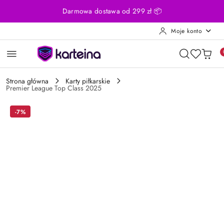
Przejdź do treści głównej
Przejdź do wyszukiwarki
Przejdź do moje konto
Przejdź do menu głównego
Przejdź do opisu produktu
Przejdź do stopki
Darmowa dostawa od 299 zł 📦
Moje konto
Strona główna
Karty piłkarskie
Premier League Top Class 2025
-7%