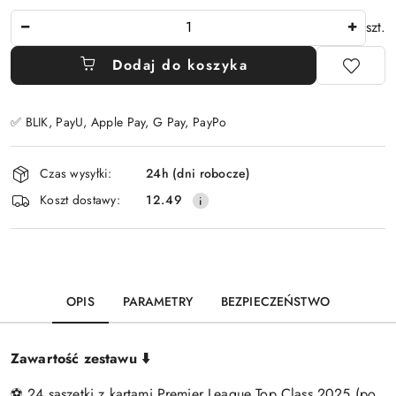
Ilość
szt.
Dodaj do koszyka
✅ BLIK, PayU, Apple Pay, G Pay, PayPo
Dostępność
Czas wysyłki:
24h (dni robocze)
i
Koszt dostawy:
12.49
dostawa
OPIS
PARAMETRY
BEZPIECZEŃSTWO
Zawartość zestawu ⬇️
⚽ 24 saszetki z kartami Premier League Top Class 2025 (po