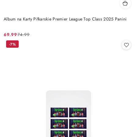
Album na Karty Piłkarskie Premier League Top Class 2025 Panini
69.99
74.99
Cena
Cena
promocyjna:
przed
-7%
promocją: