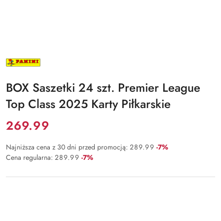
NAZWA
PRODUCENTA:
PANINI
BOX Saszetki 24 szt. Premier League
Top Class 2025 Karty Piłkarskie
Cena:
269.99
Rabat:
Najniższa cena z 30 dni przed promocją:
289.99
-7%
Rabat:
Cena regularna:
289.99
-7%