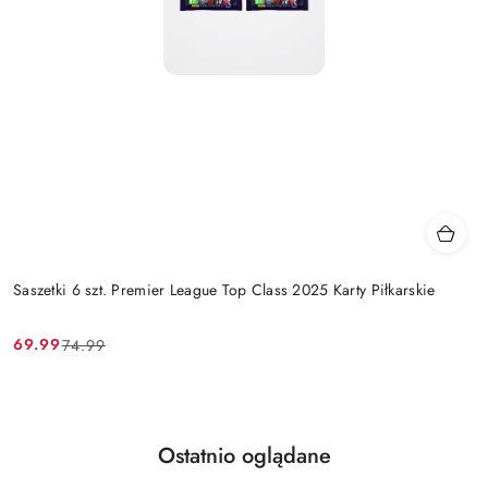
Saszetki 6 szt. Premier League Top Class 2025 Karty Piłkarskie
69.99
74.99
Cena
Cena
promocyjna:
przed
promocją:
Produkty
Ostatnio oglądane
Pomiń karuzelę produktów
o