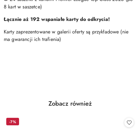
8 kart w saszetce)
Łącznie aż 192 wspaniałe karty do odkrycia!
Karty zaprezentowane w galerii oferty są przykładowe (nie
ma gwarancji ich trafienia)
Produkty
Zobacz również
Pomiń karuzelę produktów
o
statusie:
-7%