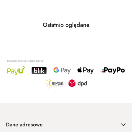
promocyjna:
przed
promocją:
Produkty
Ostatnio oglądane
Pomiń karuzelę produktów
o
statusie:
Dane adresowe