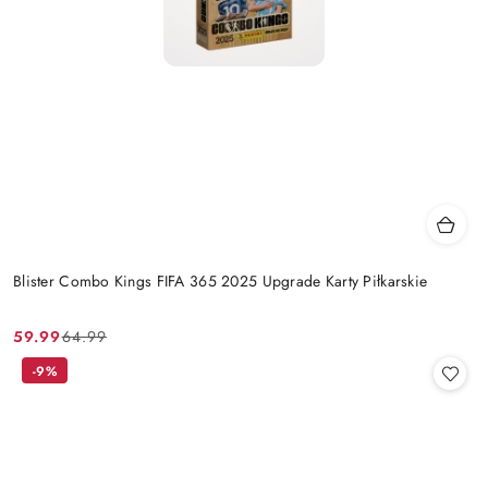
Blister Combo Kings FIFA 365 2025 Upgrade Karty Piłkarskie
59.99
64.99
Cena
Cena
promocyjna:
przed
-9%
promocją: