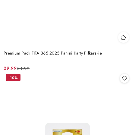
Premium Pack FIFA 365 2025 Panini Karty Piłkarskie
29.99
34.99
Cena
Cena
promocyjna:
przed
-10%
promocją: