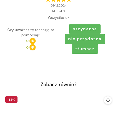
09.12.2024
Michał D
Wszystko ok
przydatna
Czy uważasz tę recenzję za
pomocną?
nie przydatna
0
0
tłumacz
Produkty
Zobacz również
Pomiń karuzelę produktów
o
statusie:
-15%