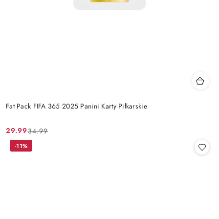
Fat Pack FIFA 365 2025 Panini Karty Piłkarskie
29.99
34.99
Cena
Cena
promocyjna:
przed
-11%
promocją: