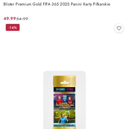
Blister Premium Gold FIFA 365 2025 Panini Karty Piłkarskie
49.99
54.99
Cena
Cena
promocyjna:
przed
-14%
promocją: