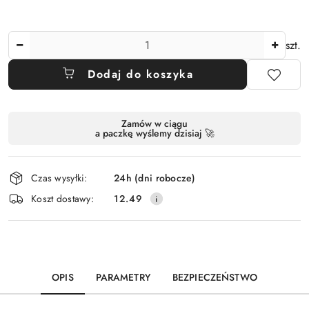
Ilość
szt.
Dodaj do koszyka
Dostępność
Zamów w ciągu
a paczkę wyślemy dzisiaj 🚀
i
dostawa
Czas wysyłki:
24h (dni robocze)
Koszt dostawy:
12.49
OPIS
PARAMETRY
BEZPIECZEŃSTWO