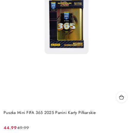
Puszka Mini FIFA 365 2025 Panini Karty Piłkarskie
44.99
49.99
Cena
Cena