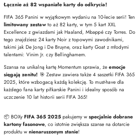
Łącznie aż 82 wspaniałe karty do odkrycia!
FIFA 365 Panini w wyjątkowym wydaniu na 10-lecie serii! Ten
limitowany zestaw
to aż 82 karty, w tym 5 kart XXL
Excellence z gwiazdami jak Haaland, Mbappé czy Torres. Do
tego znajdziesz 24 karty Noir z topowymi zawodnikami,
takimi jak De Jong i De Bruyne, oraz karty Goat z młodymi
talentami: Vinim Jr. czy Bellinghamem.
Szansa na unikalną kartę Momentum sprawia, że
emocje
sięgają zenitu!
🎯 Zestaw zawiera także 4 saszetki FIFA 365
2025, które wzbogacą każdą kolekcję. To must-have dla
każdego fana karty piłkarskie Panini i idealny sposób na
uczczenie 10 lat historii serii FIFA 365!
📦 BOXy
FIFA 365 2025
pakujemy w
specjalnie dobrane
kartony fasonowe
, co istotnie zwiększa szanse na dotarcie
produktu w
nienaruszonym stanie
!