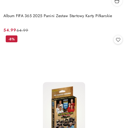
Album FIFA 365 2025 Panini Zestaw Startowy Karty Piłkarskie
54.99
64.99
Cena
Cena
promocyjna:
przed
-8%
promocją: