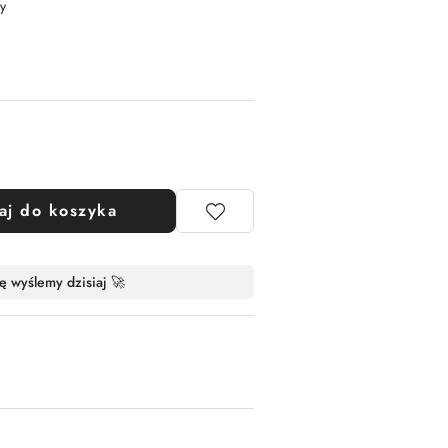
y
aj do koszyka
ę wyślemy dzisiaj 🚀