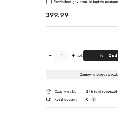
Powiadom gdy produkt będzie dostępn
cena:
399.99
Ilość
szt.
Dod
Dostępność
Zamów w ciągu
a paczk
i
dostawa
Czas wysyłki:
24h (dni robocze)
Koszt dostawy:
0