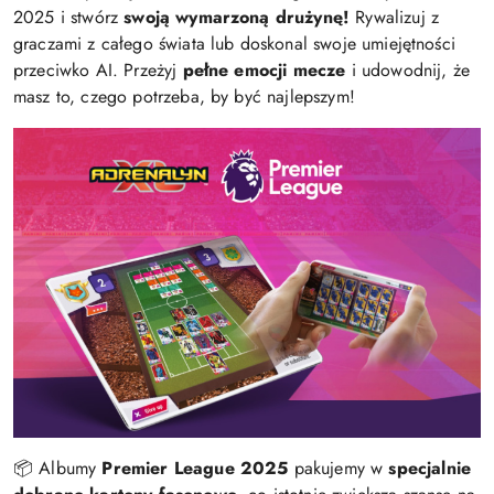
2025 i stwórz
swoją wymarzoną drużynę!
Rywalizuj z
graczami z całego świata lub doskonal swoje umiejętności
przeciwko AI. Przeżyj
pełne emocji mecze
i udowodnij, że
masz to, czego potrzeba, by być najlepszym!
📦 Albumy
Premier League 2025
pakujemy w
specjalnie