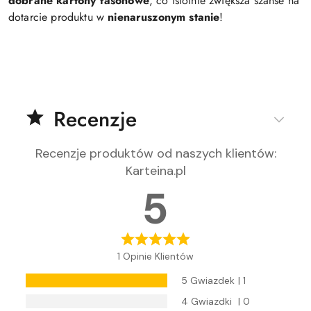
dobrane kartony fasonowe
, co istotnie zwiększa szanse na
dotarcie produktu w
nienaruszonym stanie
!
Recenzje
Recenzje produktów od naszych klientów
:
Karteina.pl
5
1 Opinie Klientów
5 Gwiazdek
| 1
4 Gwiazdki
| 0