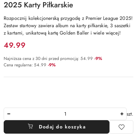
2025 Karty Piłkarskie
Rozpocznij kolekcjonerską przygodę z Premier League 2025!
Zestaw startowy zawiera album na karty piłkarskie, 3 saszetki
z kartami, unikatową kartę Golden Baller i wiele więcej!
Cena:
49.99
Rabat:
Najniższa cena z 30 dni przed promocją:
54.99
-9%
Rabat:
Cena regularna:
54.99
-9%
Ilość
szt.
Dodaj do koszyka