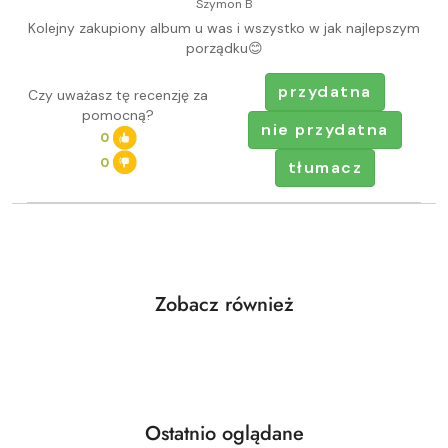
Szymon B
Kolejny zakupiony album u was i wszystko w jak najlepszym
porządku😊
przydatna
Czy uważasz tę recenzję za
pomocną?
nie przydatna
0
0
tłumacz
Produkty
Zobacz również
Pomiń karuzelę produktów
o
statusie:
Produkty
Ostatnio oglądane
Pomiń karuzelę produktów