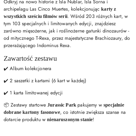
Odkryj na nowo historie z Isla Nublar, Isla Sorna i
archipelagu Las Cinco Muertes, kolekcjonując
karty z
. Wśród 203 różnych kart, w
wszystkich sześciu filmów serii
tym 103 specjalnych i limitowanych edycji, znajdziesz
zarówno mięsożerne, jak i roślinożerne gatunki dinozaurów -
od mitycznego T-Rexa, przez majestatyczne Brachiozaury, do
przerażającego Indominus Rexa.
Zawartość zestawu
✔️ Album kolekcjonera
✔️ 2 saszetki z kartami (6 kart w każdej)
✔️ 1 karta limitowanej edycji
📦 Zestawy startowe
pakujemy w
Jurassic Park
specjalnie
, co istotnie zwiększa szanse na
dobrane kartony fasonowe
dotarcie produktu w
!
nienaruszonym stanie