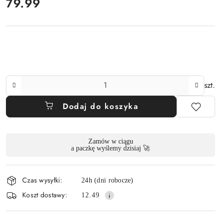
cena:
79.99
Ilość
szt.
Dodaj do koszyka
Dostępność
Zamów w ciągu
a paczkę wyślemy dzisiaj 🚀
i
dostawa
Czas wysyłki:
24h (dni robocze)
Koszt dostawy:
12.49