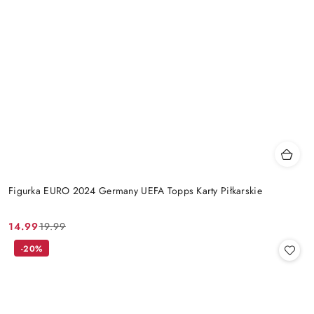
Figurka EURO 2024 Germany UEFA Topps Karty Piłkarskie
14.99
19.99
Cena
Cena
promocyjna:
przed
-20%
promocją: