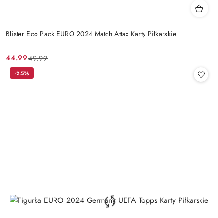
Blister Eco Pack EURO 2024 Match Attax Karty Piłkarskie
44.99
49.99
Cena
Cena
promocyjna:
przed
-25%
promocją: