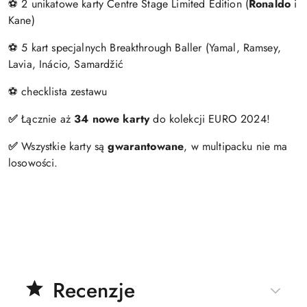
⚽ 2 unikatowe karty Centre Stage Limited Edition (
Ronaldo
i
Kane)
⚽ 5 kart specjalnych Breakthrough Baller (Yamal, Ramsey,
Lavia, Inácio, Samardžić
⚽ checklista zestawu
✅
Łącznie aż
34 nowe karty
do kolekcji EURO 2024!
✅
Wszystkie karty są
gwarantowane
, w multipacku nie ma
losowości.
Recenzje